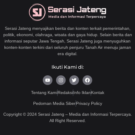
Serasi Jateng menyajikan berita dan konten terkait pemerintahan,
politik, ekonomi, olahraga, wisata dan gaya hidup. Selain berita dan
informasi seputar Jawa Tengah, Serasi Jateng juga menyuguhkan
konten-konten terkini dari seluruh penjuru Tanah Air menuju jaman
era digital.
Ikuti Kami di:
Y
I
T
F
o
n
w
a
u
s
i
c
t
t
t
e
Tentang Kami
Redaksi
Info Iklan
Kontak
u
a
t
b
b
g
e
o
Pedoman Media Siber
Privacy Policy
e
r
r
o
a
k
Copyright © 2024 Serasi Jateng – Media dan Informasi Terpercaya.
m
All Right Reserved.