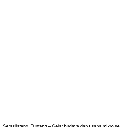
Serasijateng, Tuntang – Gelar budaya dan usaha mikro se