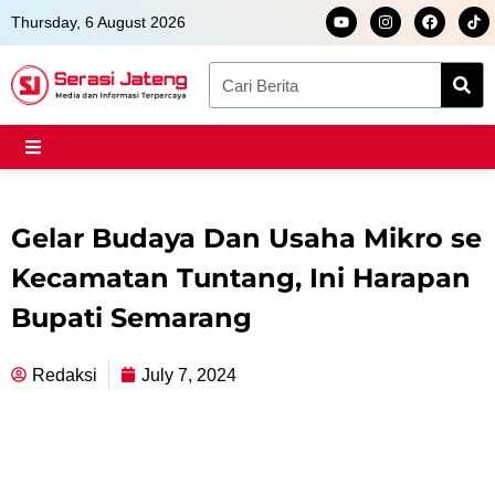
Skip
Y
I
F
Thursday, 6 August 2026
o
n
a
to
u
s
c
t
t
e
content
Search
u
a
b
b
g
o
e
r
o
a
k
m
Gelar Budaya Dan Usaha Mikro se
Kecamatan Tuntang, Ini Harapan
Bupati Semarang
Redaksi
July 7, 2024