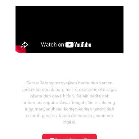
Serasi Jateng menyajikan berita dan konten
terkait pemerintahan, politik, ekonomi, olahraga,
wisata dan gaya hidup. Selain berita dan
informasi seputar Jawa Tengah, Serasi Jateng
juga menyuguhkan konten-konten terkini dari
seluruh penjuru Tanah Air menuju jaman era
digital.