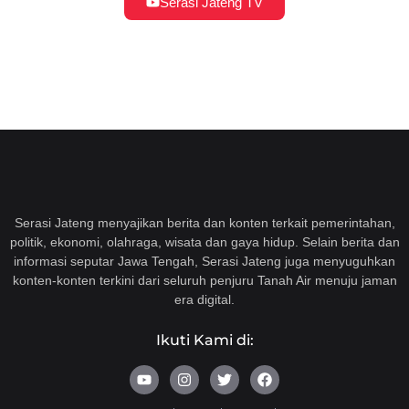
Serasi Jateng TV
Serasi Jateng menyajikan berita dan konten terkait pemerintahan,
politik, ekonomi, olahraga, wisata dan gaya hidup. Selain berita dan
informasi seputar Jawa Tengah, Serasi Jateng juga menyuguhkan
konten-konten terkini dari seluruh penjuru Tanah Air menuju jaman
era digital.
Ikuti Kami di:
Y
I
T
F
o
n
w
a
u
s
i
c