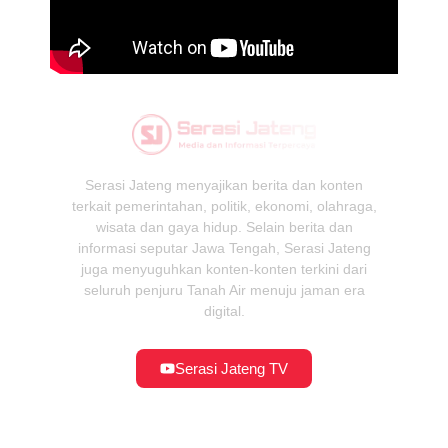
Serasi Jateng menyajikan berita dan konten
terkait pemerintahan, politik, ekonomi, olahraga,
wisata dan gaya hidup. Selain berita dan
informasi seputar Jawa Tengah, Serasi Jateng
juga menyuguhkan konten-konten terkini dari
seluruh penjuru Tanah Air menuju jaman era
digital.
Serasi Jateng TV