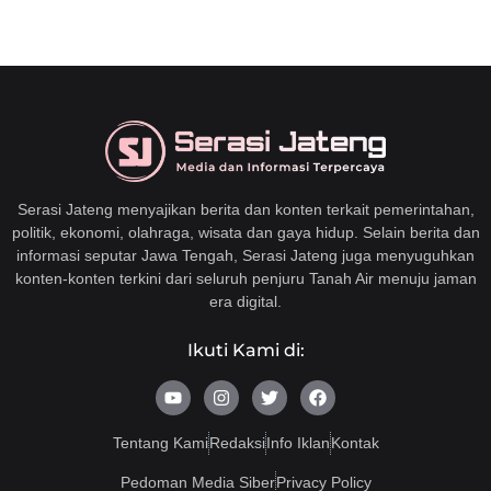
Serasi Jateng menyajikan berita dan konten terkait pemerintahan,
politik, ekonomi, olahraga, wisata dan gaya hidup. Selain berita dan
informasi seputar Jawa Tengah, Serasi Jateng juga menyuguhkan
konten-konten terkini dari seluruh penjuru Tanah Air menuju jaman
era digital.
Ikuti Kami di:
Y
I
T
F
o
n
w
a
u
s
i
c
t
t
t
e
Tentang Kami
Redaksi
Info Iklan
Kontak
u
a
t
b
b
g
e
o
Pedoman Media Siber
Privacy Policy