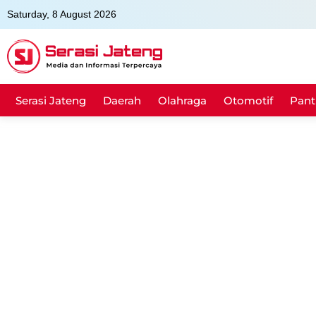
Skip
Saturday, 8 August 2026
to
content
Serasi Jateng
Daerah
Olahraga
Otomotif
Pant