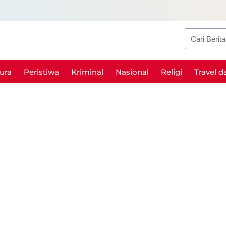
Search
ura
Peristiwa
Kriminal
Nasional
Religi
Travel d