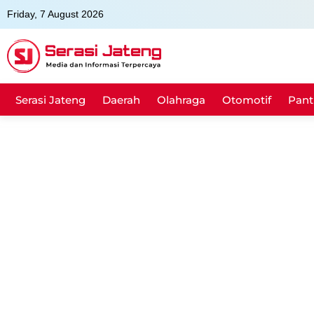
Skip
Friday, 7 August 2026
to
content
Serasi Jateng
Daerah
Olahraga
Otomotif
Pant