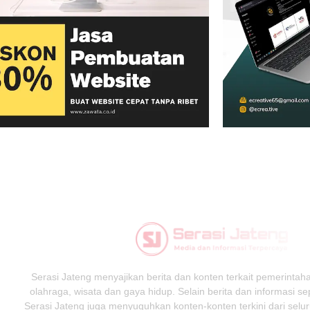
Serasi Jateng menyajikan berita dan konten terkait pemerintahan
olahraga, wisata dan gaya hidup. Selain berita dan informasi s
Serasi Jateng juga menyuguhkan konten-konten terkini dari selur