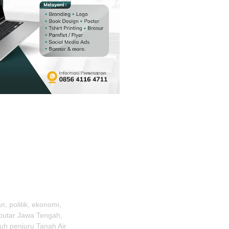
, politik, ekonomi,
eputar Jawa Tengah,
uh penjuru Tanah Air