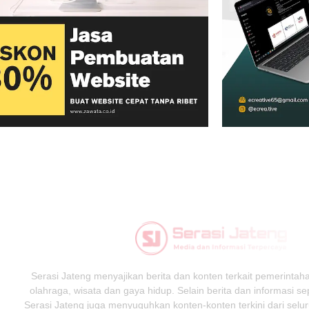
Serasi Jateng menyajikan berita dan konten terkait pemerintahan
olahraga, wisata dan gaya hidup. Selain berita dan informasi s
Serasi Jateng juga menyuguhkan konten-konten terkini dari selur