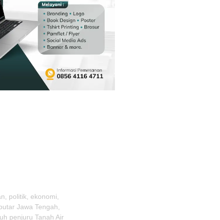
, politik, ekonomi,
eputar Jawa Tengah,
uh penjuru Tanah Air