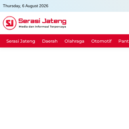
Skip
Thursday, 6 August 2026
to
content
Serasi Jateng
Daerah
Olahraga
Otomotif
Pant