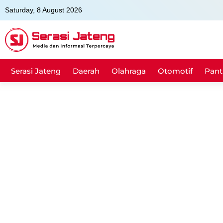
Skip
Saturday, 8 August 2026
to
content
Serasi Jateng
Daerah
Olahraga
Otomotif
Pant