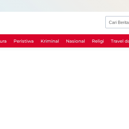
Search
ura
Peristiwa
Kriminal
Nasional
Religi
Travel d