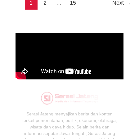
1
2
…
15
Next
→
Serasi Jateng menyajikan berita dan konten
terkait pemerintahan, politik, ekonomi, olahraga,
wisata dan gaya hidup. Selain berita dan
informasi seputar Jawa Tengah, Serasi Jateng