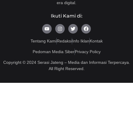
era digital.
Ikuti Kami di:
Y
I
T
F
o
n
w
a
u
s
i
c
t
t
t
e
Tentang Kami
Redaksi
Info Iklan
Kontak
u
a
t
b
b
g
e
o
Pedoman Media Siber
Privacy Policy
e
r
r
o
a
k
Copyright © 2024 Serasi Jateng – Media dan Informasi Terpercaya.
m
All Right Reserved.