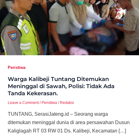
Peristiwa
Warga Kalibeji Tuntang Ditemukan
Meninggal di Sawah, Polisi: Tidak Ada
Tanda Kekerasan.
Leave a Comment
/
Peristiwa
/
Redaksi
TUNTANG, SerasiJateng.id – Seorang warga
ditemukan meninggal dunia di area persawahan Dusun
Kaliglagah RT 03 RW 01 Ds. Kalibeji, Kecamatan […]