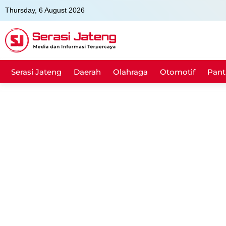
Skip
Thursday, 6 August 2026
to
content
Serasi Jateng
Daerah
Olahraga
Otomotif
Pant