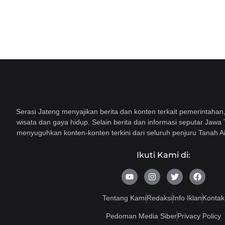
Serasi Jateng menyajikan berita dan konten terkait pemerintahan, 
wisata dan gaya hidup. Selain berita dan informasi seputar Jawa
menyuguhkan konten-konten terkini dari seluruh penjuru Tanah Ai
Ikuti Kami di:
Y
I
T
F
o
n
w
a
u
s
i
c
t
t
t
e
Tentang Kami
Redaksi
Info Iklan
Kontak
u
a
t
b
b
g
e
o
Pedoman Media Siber
Privacy Policy
e
r
r
o