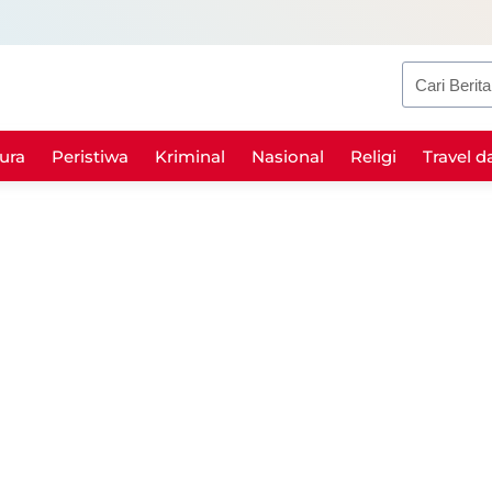
Search
ura
Peristiwa
Kriminal
Nasional
Religi
Travel d