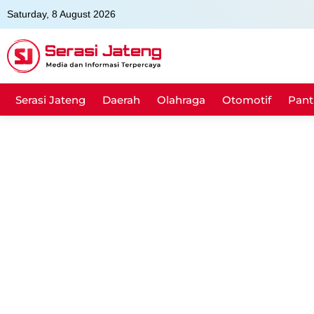
Skip
Saturday, 8 August 2026
to
content
Serasi Jateng
Daerah
Olahraga
Otomotif
Pant