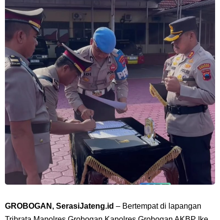
GROBOGAN, SerasiJateng.id
– Bertempat di lapangan
Tribrata Mapolres Grobogan Kapolres Grobogan AKBP Ike