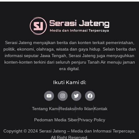
Serasi Jateng menyajikan berita dan konten terkait pemerintahan,
politik, ekonomi, olahraga, wisata dan gaya hidup. Selain berita dan
informasi seputar Jawa Tengah, Serasi Jateng juga menyuguhkan
konten-konten terkini dari seluruh penjuru Tanah Air menuju jaman
era digital.
Ikuti Kami di:
Y
I
T
F
o
n
w
a
u
s
i
c
t
t
t
e
Tentang Kami
Redaksi
Info Iklan
Kontak
u
a
t
b
b
g
e
o
Pedoman Media Siber
Privacy Policy
e
r
r
o
a
k
Copyright © 2024 Serasi Jateng – Media dan Informasi Terpercaya.
m
All Right Reserved.