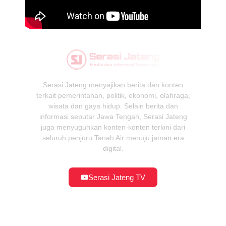
Serasi Jateng menyajikan berita dan konten
terkait pemerintahan, politik, ekonomi, olahraga,
wisata dan gaya hidup. Selain berita dan
informasi seputar Jawa Tengah, Serasi Jateng
juga menyuguhkan konten-konten terkini dari
seluruh penjuru Tanah Air menuju jaman era
digital.
Serasi Jateng TV