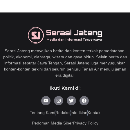
Serasi Jateng menyajikan berita dan konten terkait pemerintahan,
politik, ekonomi, olahraga, wisata dan gaya hidup. Selain berita dan
informasi seputar Jawa Tengah, Serasi Jateng juga menyuguhkan
konten-konten terkini dari seluruh penjuru Tanah Air menuju jaman
era digital.
Ikuti Kami di:
Y
I
T
F
o
n
w
a
u
s
i
c
t
t
t
e
Tentang Kami
Redaksi
Info Iklan
Kontak
u
a
t
b
b
g
e
o
Pedoman Media Siber
Privacy Policy
e
r
r
o