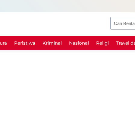
Search
ura
Peristiwa
Kriminal
Nasional
Religi
Travel d