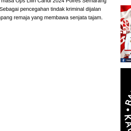
i masa Ops Lilin Candi 2024 Polres Semarang
ebagai pencegahan tindak kriminal dijalan
impang remaja yang membawa senjata tajam.