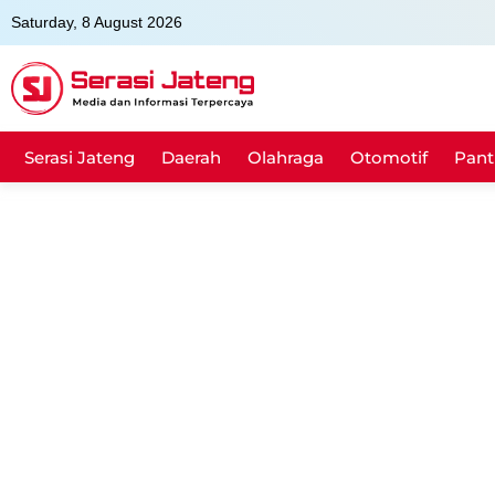
Skip
Saturday, 8 August 2026
to
content
Serasi Jateng
Daerah
Olahraga
Otomotif
Pant