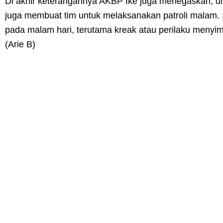
Di akhir keterangannya AKBP Ike juga menegaskan, d
juga membuat tim untuk melaksanakan patroli malam. S
pada malam hari, terutama kreak atau perilaku meny
(Arie B)