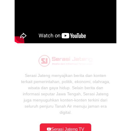
Serasi Jateng menyajikan berita dan konten
terkait pemerintahan, politik, ekonomi, olahraga,
wisata dan gaya hidup. Selain berita dan
informasi seputar Jawa Tengah, Serasi Jateng
juga menyuguhkan konten-konten terkini dari
seluruh penjuru Tanah Air menuju jaman era
digital.
Serasi Jateng TV