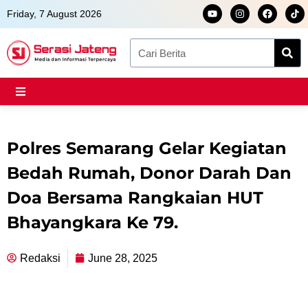
Skip
Y
I
F
Friday, 7 August 2026
o
n
a
to
u
s
c
t
t
e
content
Search
u
a
b
b
g
o
e
r
o
a
k
m
Polres Semarang Gelar Kegiatan
Bedah Rumah, Donor Darah Dan
Doa Bersama Rangkaian HUT
Bhayangkara Ke 79.
Redaksi
June 28, 2025