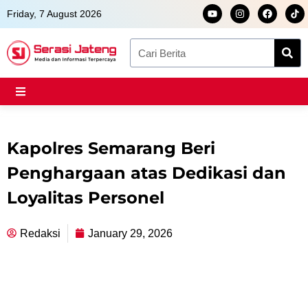
Skip
Y
I
F
Friday, 7 August 2026
o
n
a
to
u
s
c
t
t
e
content
Search
u
a
b
b
g
o
e
r
o
a
k
m
Kapolres Semarang Beri
Penghargaan atas Dedikasi dan
Loyalitas Personel
Redaksi
January 29, 2026