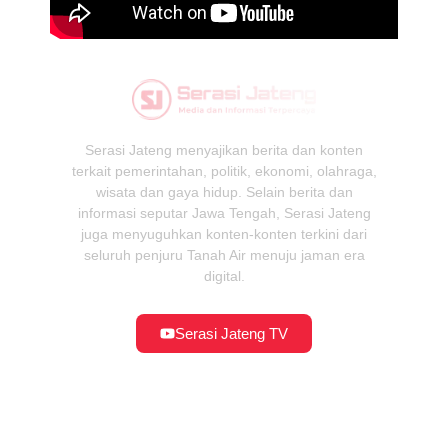
Serasi Jateng menyajikan berita dan konten
terkait pemerintahan, politik, ekonomi, olahraga,
wisata dan gaya hidup. Selain berita dan
informasi seputar Jawa Tengah, Serasi Jateng
juga menyuguhkan konten-konten terkini dari
seluruh penjuru Tanah Air menuju jaman era
digital.
Serasi Jateng TV