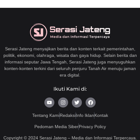
Serasi Jateng menyajikan berita dan konten terkait pemerintahan,
politik, ekonomi, olahraga, wisata dan gaya hidup. Selain berita dan
informasi seputar Jawa Tengah, Serasi Jateng juga menyuguhkan
konten-konten terkini dari seluruh penjuru Tanah Air menuju jaman
era digital.
Ikuti Kami di:
Y
I
T
F
o
n
w
a
u
s
i
c
t
t
t
e
Tentang Kami
Redaksi
Info Iklan
Kontak
u
a
t
b
b
g
e
o
Pedoman Media Siber
Privacy Policy
e
r
r
o
a
k
Copyright © 2024 Serasi Jateng – Media dan Informasi Terpercaya.
m