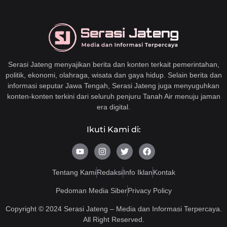
Serasi Jateng menyajikan berita dan konten terkait pemerintahan,
politik, ekonomi, olahraga, wisata dan gaya hidup. Selain berita dan
informasi seputar Jawa Tengah, Serasi Jateng juga menyuguhkan
konten-konten terkini dari seluruh penjuru Tanah Air menuju jaman
era digital.
Ikuti Kami di:
Y
I
T
F
o
n
w
a
u
s
i
c
t
t
t
e
Tentang Kami
Redaksi
Info Iklan
Kontak
u
a
t
b
b
g
e
o
Pedoman Media Siber
Privacy Policy
e
r
r
o
a
k
Copyright © 2024 Serasi Jateng – Media dan Informasi Terpercaya.
m
All Right Reserved.