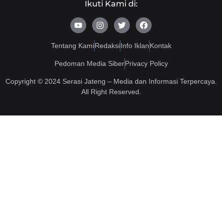
Ikuti Kami di:
Y
I
T
F
o
n
w
a
u
s
i
c
t
t
t
e
Tentang Kami
Redaksi
Info Iklan
Kontak
u
a
t
b
b
g
e
o
Pedoman Media Siber
Privacy Policy
e
r
r
o
a
k
Copyright © 2024 Serasi Jateng – Media dan Informasi Terpercaya.
m
All Right Reserved.